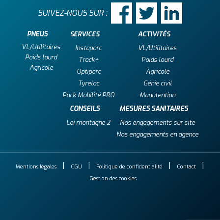
SUIVEZ-NOUS SUR :
PNEUS
SERVICES
ACTIVITÉS
VL/Utilitaires
Instaparc
VL/Utilitaires
Poids lourd
Track+
Poids lourd
Agricole
Optiparc
Agricole
Tyreloc
Génie civil
Pack Mobilité PRO
Manutention
CONSEILS
MESURES SANITAIRES
Loi montagne 2
Nos engagements sur site
Nos engagements en agence
Mentions légales
CGU
Politique de confidentialité
Contact
Gestion des cookies