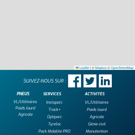
Leaflet
|
©
Mapbox
©
OpenStreetMap
SUIVEZ-NOUS SUR :
PNEUS
SERVICES
ACTIVITÉS
VL/Utilitaires
Instaparc
VL/Utilitaires
Poids lourd
Track+
Poids lourd
Agricole
Optiparc
Agricole
Tyreloc
Génie civil
Pack Mobilité PRO
Manutention