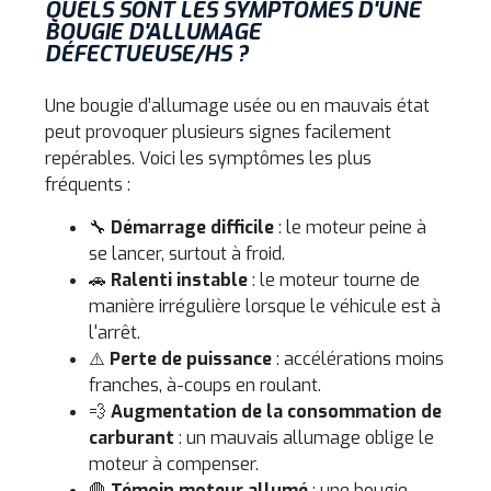
QUELS SONT LES SYMPTÔMES D'UNE
BOUGIE D'ALLUMAGE
DÉFECTUEUSE/HS ?
Une bougie d’allumage usée ou en mauvais état
peut provoquer plusieurs signes facilement
repérables. Voici les symptômes les plus
fréquents :
🔧
Démarrage difficile
: le moteur peine à
se lancer, surtout à froid.
🚗
Ralenti instable
: le moteur tourne de
manière irrégulière lorsque le véhicule est à
l'arrêt.
⚠️
Perte de puissance
: accélérations moins
franches, à-coups en roulant.
💨
Augmentation de la consommation de
carburant
: un mauvais allumage oblige le
moteur à compenser.
🛑
Témoin moteur allumé
: une bougie