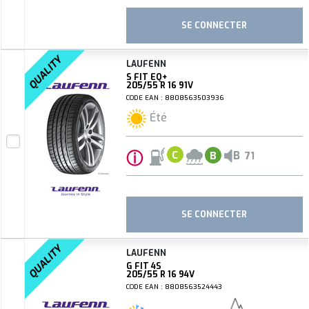
SE CONNECTER
QUALITY
LAUFENN
S FIT EQ+
205/55 R 16 91V
CODE EAN : 8808563503936
Été
ⓘ
B
C
B
71
SE CONNECTER
QUALITY
LAUFENN
G FIT 4S
205/55 R 16 94V
CODE EAN : 8808563524443