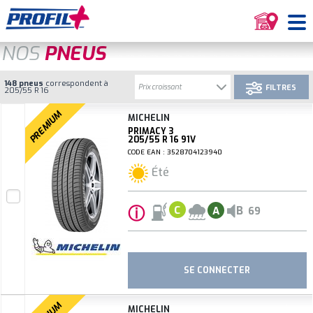
NOS
PNEUS
148 pneus
correspondent à
FILTRES
205/55 R 16
PREMIUM
MICHELIN
PRIMACY 3
205/55 R 16 91V
CODE EAN : 3528704123940
Été
ⓘ
B
C
A
69
SE CONNECTER
MICHELIN