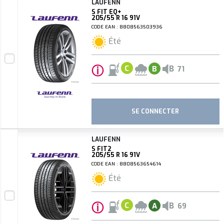
LAUFENN
S FIT EQ+
205/55 R 16 91V
CODE EAN : 8808563503936
Été
ⓘ
B
C
B
71
SE CONNECTER
LAUFENN
S FIT2
205/55 R 16 91V
CODE EAN : 8808563654614
Été
ⓘ
B
C
A
69