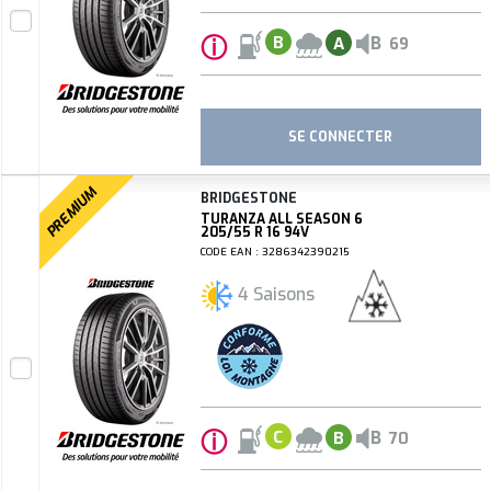
ⓘ
B
B
A
69
SE CONNECTER
PREMIUM
BRIDGESTONE
TURANZA ALL SEASON 6
205/55 R 16 94V
CODE EAN : 3286342390215
4 Saisons
ⓘ
B
C
B
70