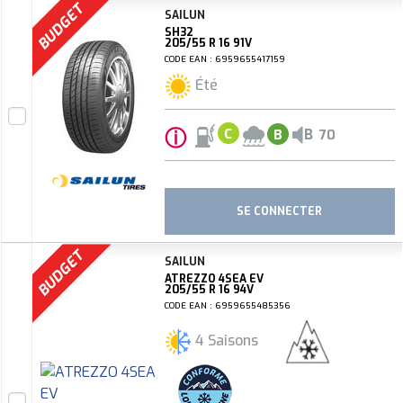
BUDGET
SAILUN
SH32
205/55 R 16 91V
CODE EAN : 6959655417159
Été
ⓘ
B
C
B
70
SE CONNECTER
BUDGET
SAILUN
ATREZZO 4SEA EV
205/55 R 16 94V
CODE EAN : 6959655485356
4 Saisons