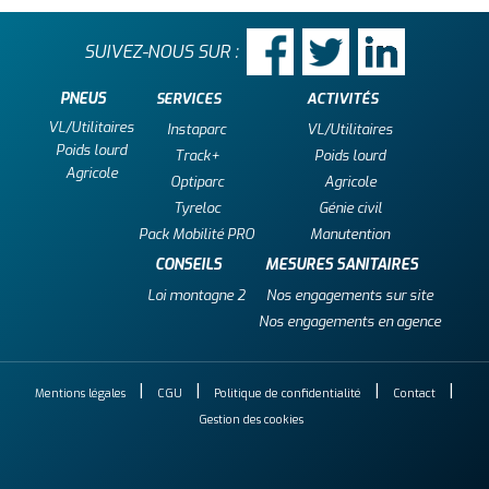
SUIVEZ-NOUS SUR :
PNEUS
SERVICES
ACTIVITÉS
VL/Utilitaires
Instaparc
VL/Utilitaires
Poids lourd
Track+
Poids lourd
Agricole
Optiparc
Agricole
Tyreloc
Génie civil
Pack Mobilité PRO
Manutention
CONSEILS
MESURES SANITAIRES
Loi montagne 2
Nos engagements sur site
Nos engagements en agence
Mentions légales
CGU
Politique de confidentialité
Contact
Gestion des cookies