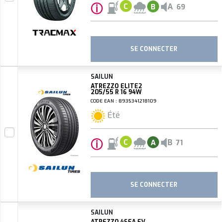
ⓘ
A
C
B
69
SE CONNECTER
SAILUN
ATREZZO ELITE2
205/55 R 16 94W
CODE EAN : 8935341218109
Été
ⓘ
B
C
A
71
SE CONNECTER
SAILUN