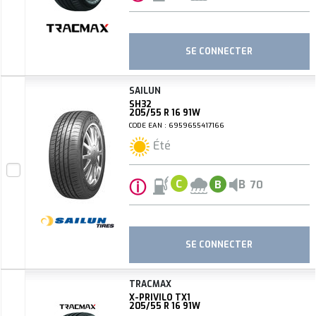
SE CONNECTER
SAILUN
SH32
205/55 R 16 91W
CODE EAN : 6959655417166
Été
ⓘ
B
C
B
70
SE CONNECTER
TRACMAX
X-PRIVILO TX1
205/55 R 16 91W