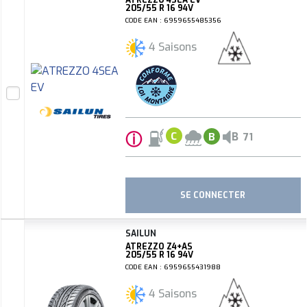
ATREZZO 4SEA EV
205/55 R 16 94V
CODE EAN : 6959655485356
4 Saisons
ⓘ
B
C
B
71
SE CONNECTER
SAILUN
ATREZZO Z4+AS
205/55 R 16 94V
CODE EAN : 6959655431988
4 Saisons