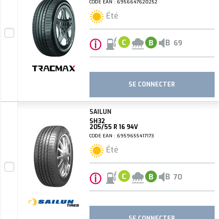
CODE EAN : 6956647620252
Été
ⓘ
B
C
B
69
SE CONNECTER
SAILUN
SH32
205/55 R 16 94V
CODE EAN : 6959655417173
Été
ⓘ
B
C
B
70
SE CONNECTER