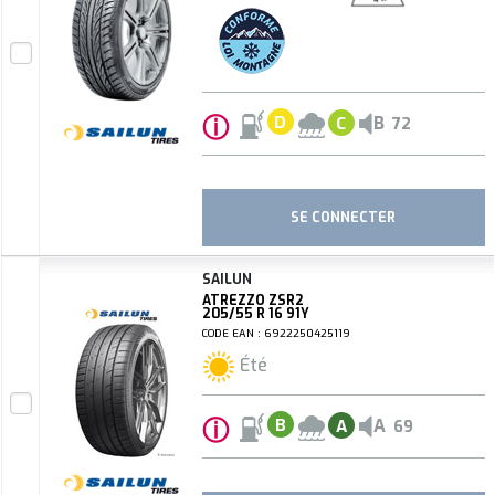
ⓘ
B
D
C
72
SE CONNECTER
SAILUN
ATREZZO ZSR2
205/55 R 16 91Y
CODE EAN : 6922250425119
Été
ⓘ
A
B
A
69