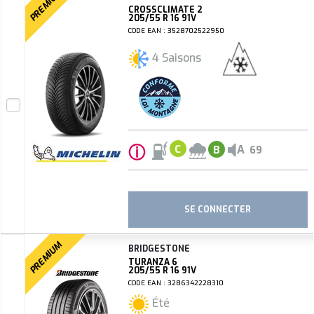
PREMIUM
CROSSCLIMATE 2
205/55 R 16 91V
CODE EAN : 3528702522950
4 Saisons
ⓘ
A
C
B
69
SE CONNECTER
PREMIUM
BRIDGESTONE
TURANZA 6
205/55 R 16 91V
CODE EAN : 3286342228310
Été