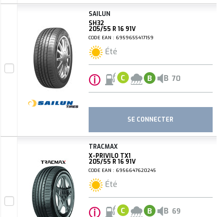
SAILUN
SH32
205/55 R 16 91V
CODE EAN : 6959655417159
Été
ⓘ
B
C
B
70
SE CONNECTER
TRACMAX
X-PRIVILO TX1
205/55 R 16 91V
CODE EAN : 6956647620245
Été
ⓘ
B
C
B
69