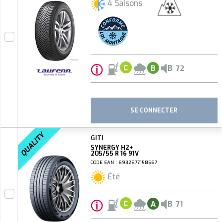
4 Saisons
ⓘ
B
C
B
72
SE CONNECTER
QUALITY
GITI
SYNERGY H2+
205/55 R 16 91V
CODE EAN : 6932877158567
Été
ⓘ
B
C
A
71