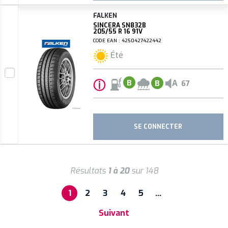
FALKEN
SINCERA SN832B
205/55 R 16 91V
CODE EAN : 4250427422442
Été
ⓘ
A
B
B
67
SE CONNECTER
Résultats
1 à 20
sur 148
1
2
3
4
5
…
Suivant