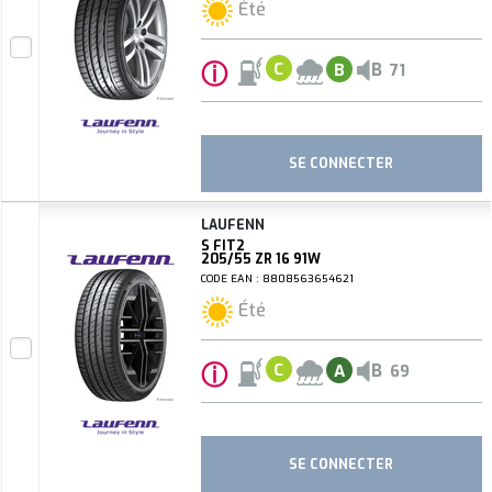
Été
ⓘ
B
C
B
71
SE CONNECTER
LAUFENN
S FIT2
205/55 ZR 16 91W
CODE EAN : 8808563654621
Été
ⓘ
B
C
A
69
SE CONNECTER