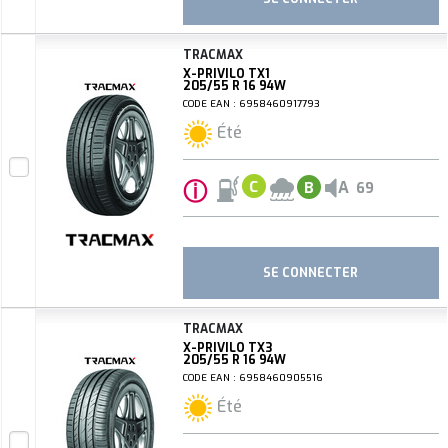
TRACMAX
X-PRIVILO TX1
205/55 R 16 94W
CODE EAN : 6958460917793
Été
ⓘ
A
C
B
69
SE CONNECTER
TRACMAX
X-PRIVILO TX3
205/55 R 16 94W
CODE EAN : 6958460905516
Été