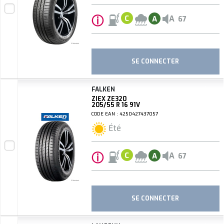
ⓘ
A
C
A
67
SE CONNECTER
FALKEN
ZIEX ZE320
205/55 R 16 91V
CODE EAN : 4250427437057
Été
ⓘ
A
C
A
67
SE CONNECTER