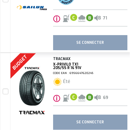
ⓘ
B
C
B
71
SE CONNECTER
BUDGET
TRACMAX
X-PRIVILO TX1
205/55 R 16 91V
CODE EAN : 6956647620245
Été
ⓘ
B
C
B
69
SE CONNECTER