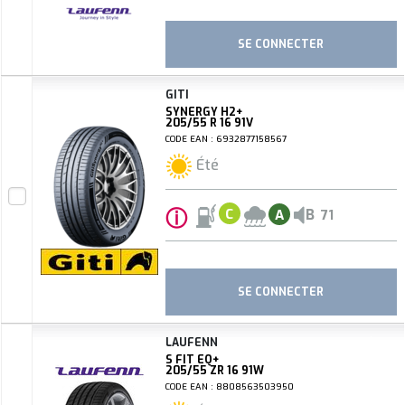
SE CONNECTER
GITI
SYNERGY H2+
205/55 R 16 91V
CODE EAN : 6932877158567
Été
ⓘ
B
C
A
71
SE CONNECTER
LAUFENN
S FIT EQ+
205/55 ZR 16 91W
CODE EAN : 8808563503950