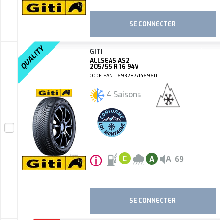
SE CONNECTER
QUALITY
GITI
ALLSEAS AS2
205/55 R 16 94V
CODE EAN : 6932877146960
4 Saisons
ⓘ
A
C
A
69
SE CONNECTER