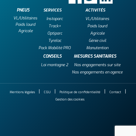
PNEUS
SERVICES
ACTIVITÉS
VL/Utilitaires
Instaparc
VL/Utilitaires
Poids lourd
Track+
Poids lourd
Agricole
Optiparc
Agricole
Tyreloc
Génie civil
Pack Mobilité PRO
Manutention
CONSEILS
MESURES SANITAIRES
Loi montagne 2
Nos engagements sur site
Nos engagements en agence
Mentions légales
CGU
Politique de confidentialité
Contact
Gestion des cookies