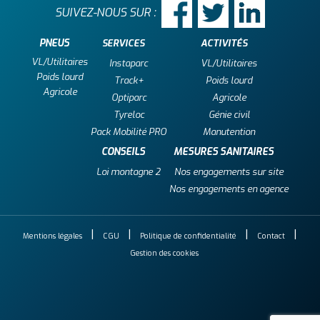
SUIVEZ-NOUS SUR :
PNEUS
SERVICES
ACTIVITÉS
VL/Utilitaires
Instaparc
VL/Utilitaires
Poids lourd
Track+
Poids lourd
Agricole
Optiparc
Agricole
Tyreloc
Génie civil
Pack Mobilité PRO
Manutention
CONSEILS
MESURES SANITAIRES
Loi montagne 2
Nos engagements sur site
Nos engagements en agence
Mentions légales
CGU
Politique de confidentialité
Contact
Gestion des cookies