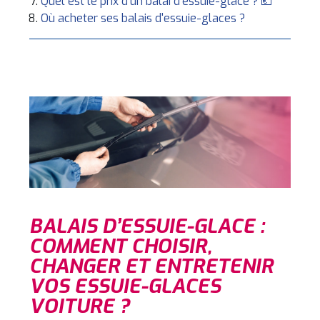
Quel est le prix d'un balai d'essuie-glace ? 💶
Où acheter ses balais d'essuie-glaces ?
BALAIS D’ESSUIE-GLACE :
COMMENT CHOISIR,
CHANGER ET ENTRETENIR
VOS ESSUIE-GLACES
VOITURE ?