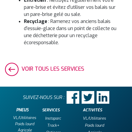
Entretien
: Nettoyez régulièrement votre
pare-brise et évitez d’utiliser vos balais sur
un pare-brise gelé ou sale.
Recyclage
: Ramenez vos anciens balais
d’essuie-glace dans un point de collecte ou
une déchetterie pour un recyclage
écoresponsable.
VOIR TOUS LES SERVICES
SUIVEZ-NOUS SUR :
PNEUS
SERVICES
ACTIVITÉS
VL/Utilitaires
Instaparc
VL/Utilitaires
Poids lourd
Track+
Poids lourd
Agricole