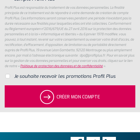
Profil Plus est responsable du traitement de vos données personnelles. La finalité
principale de ce traitement est de répondre à votre demande de création de compte
Profil Plus. Ces informations seront conservées pendant une période n'excédant pas la
durée nécessaire aux finalités pour lesquelles elles ont été collectées. Conformément
au Règlement européen n°2016/679/UE du 27 avril 2016 sur la protection des données
personnelles et à la loi « informatique et libertés » du 6 janvier 1978 modifiée, vous
pouvez, à tout instant, revenir sur votre consentement ou exercer votre droit d'accès, de
rectification, d'effacement, d'opposition, de limitation ou de portabilité directement
auprès de Profil Plus, 19 avenue Léon Gambetta, 92120 Montrouge ou plus simplement
encore, par mail à l'adresse électronique suivante : dpo@profilplus.fr. Pour en savoir plus
sur la gestion de vos données personnelles et pour exercer vos droits, cliquez sur le lien
de notre «
Politique de protection des données et de confidentialité
».
Je souhaite recevoir les promotions Profil Plus
CRÉER MON COMPTE