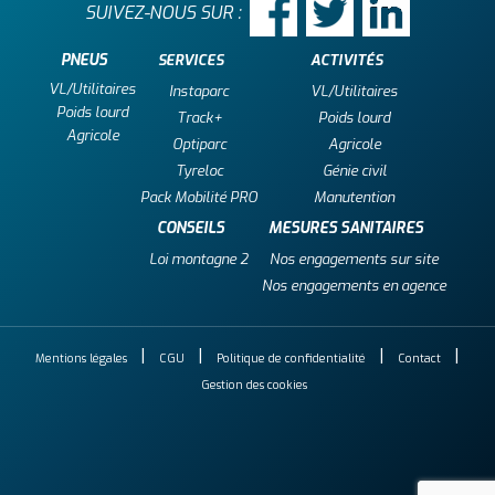
SUIVEZ-NOUS SUR :
PNEUS
SERVICES
ACTIVITÉS
VL/Utilitaires
Instaparc
VL/Utilitaires
Poids lourd
Track+
Poids lourd
Agricole
Optiparc
Agricole
Tyreloc
Génie civil
Pack Mobilité PRO
Manutention
CONSEILS
MESURES SANITAIRES
Loi montagne 2
Nos engagements sur site
Nos engagements en agence
Mentions légales
CGU
Politique de confidentialité
Contact
Gestion des cookies