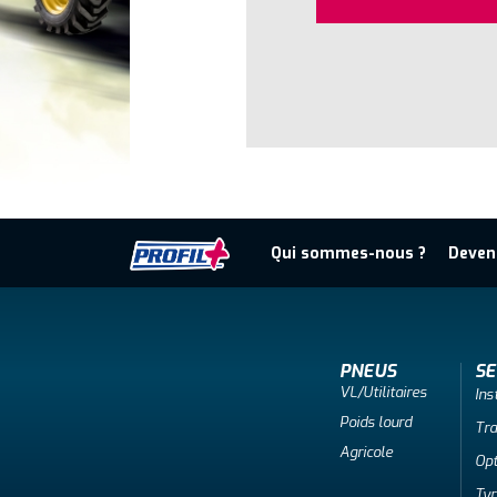
Qui sommes-nous ?
Deven
PNEUS
SE
VL/Utilitaires
Ins
Poids lourd
Tr
Agricole
Opt
Tyr