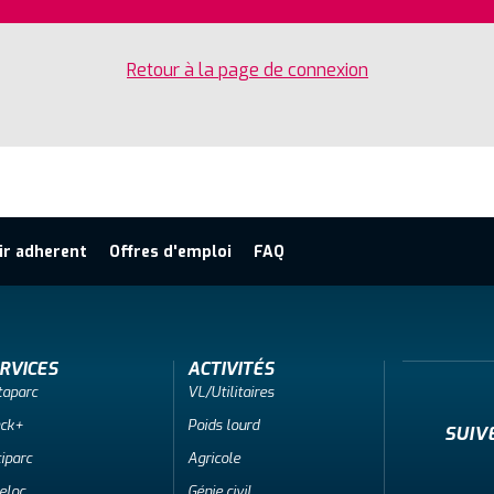
Retour à la page de connexion
ir adherent
Offres d'emploi
FAQ
RVICES
ACTIVITÉS
taparc
VL/Utilitaires
ack+
Poids lourd
SUIV
iparc
Agricole
eloc
Génie civil