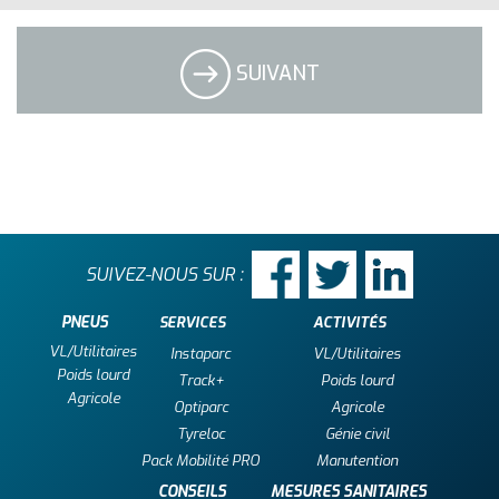
SUIVANT
SUIVEZ-NOUS SUR :
PNEUS
SERVICES
ACTIVITÉS
VL/Utilitaires
Instaparc
VL/Utilitaires
Poids lourd
Track+
Poids lourd
Agricole
Optiparc
Agricole
Tyreloc
Génie civil
Pack Mobilité PRO
Manutention
CONSEILS
MESURES SANITAIRES