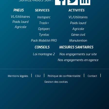
PNEUS
SERVICES
ACTIVITÉS
VL/Utilitaires
Instaparc
VL/Utilitaires
Poids lourd
Track+
Poids lourd
Agricole
Optiparc
Agricole
Tyreloc
Génie civil
Pack Mobilité PRO
Manutention
CONSEILS
MESURES SANITAIRES
Loi montagne 2
Nos engagements sur site
Nos engagements en agence
Mentions légales
CGU
Politique de confidentialité
Contact
Gestion des cookies