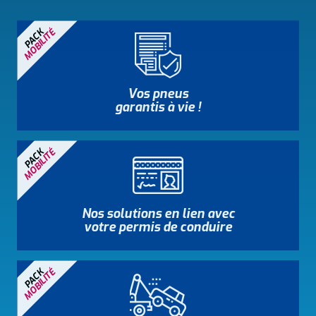
MOBILITÉ
PACK
Vos pneus
garantis à vie !
MOBILITÉ
PACK
Nos solutions en lien avec
votre permis de conduire
MOBILITÉ
PACK