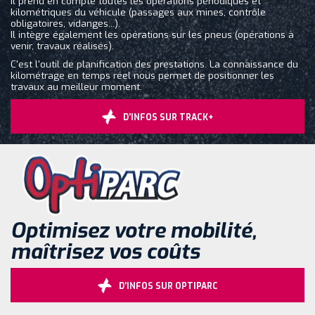
Il prend en compte toutes les opérations périodiques et
kilométriques du véhicule (passages aux mines, contrôle
obligatoires, vidanges...).
Il intègre également les opérations sur les pneus (opérations à
venir, travaux réalisés).
C'est l'outil de planification des prestations. La connaissance du
kilométrage en temps réel nous permet de positionner les
travaux au meilleur moment.
D’INFOS SUR TRACK+
Optimisez votre mobilité,
maîtrisez vos coûts
D’INFOS SUR OPTIPARC