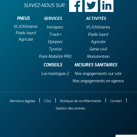
SUIVEZ-NOUS SUR :
PNEUS
SERVICES
ACTIVITÉS
VL/Utilitaires
Instaparc
VL/Utilitaires
Poids lourd
Track+
Poids lourd
Agricole
Optiparc
Agricole
Tyreloc
Génie civil
Pack Mobilité PRO
Manutention
CONSEILS
MESURES SANITAIRES
Loi montagne 2
Nos engagements sur site
Nos engagements en agence
Mentions légales
CGU
Politique de confidentialité
Contact
Gestion des cookies