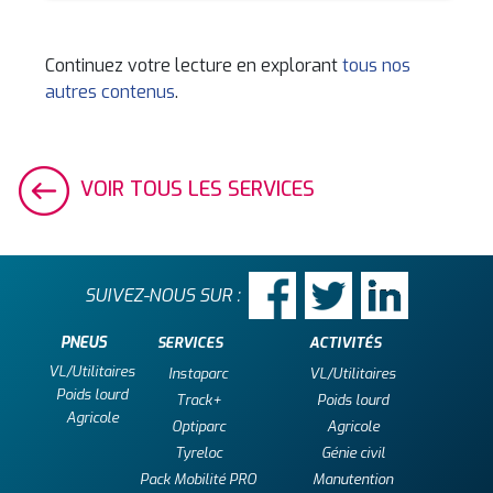
Continuez votre lecture en explorant
tous nos
autres contenus
.
VOIR TOUS LES SERVICES
SUIVEZ-NOUS SUR :
PNEUS
SERVICES
ACTIVITÉS
VL/Utilitaires
Instaparc
VL/Utilitaires
Poids lourd
Track+
Poids lourd
Agricole
Optiparc
Agricole
Tyreloc
Génie civil
Pack Mobilité PRO
Manutention