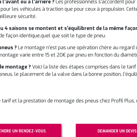
l’avant ou à l’arrière ?
Les professionnels s’accordent pour d
en pour les véhicules à traction que pour ceux à propulsion. Ce
illeure sécurité.
ou 4 saisons se montent et s’équilibrent de la même faço
de façon identique,quel que soit le type de pneu.
pneus ?
Le montage n’est pas une opération chère au regard
u montage varie entre 15 et 20€ par pneu en fonction du diamèt
de montage ?
Voici la liste des étapes comprises dans le tari
pneus, le placement de la valve dans la bonne position, l’équi
 tarif et la prestation de montage des pneus chez Profil Plus,
ENDRE UN RENDEZ-VOUS
DEMANDER UN DEVIS