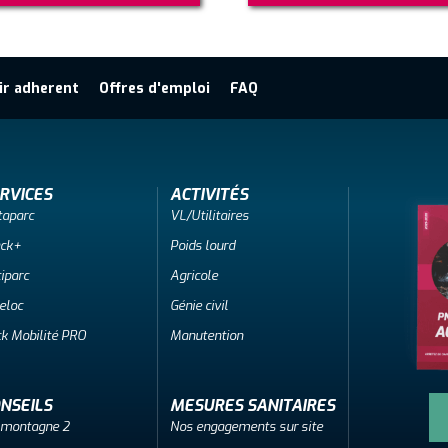
ir adherent
Offres d'emploi
FAQ
RVICES
ACTIVITÉS
taparc
VL/Utilitaires
ack+
Poids lourd
iparc
Agricole
eloc
Génie civil
k Mobilité PRO
Manutention
NSEILS
MESURES SANITAIRES
 montagne 2
Nos engagements sur site