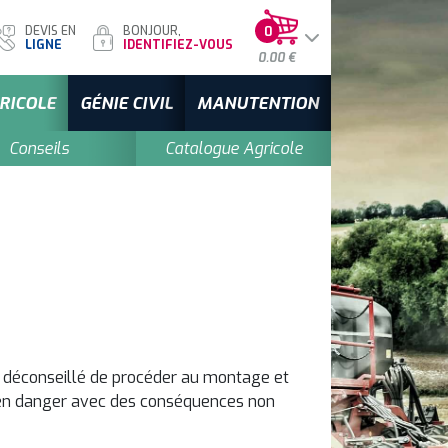
DEVIS EN
BONJOUR,
0
LIGNE
IDENTIFIEZ-VOUS
0.00 €
RICOLE
GÉNIE CIVIL
MANUTENTION
Conseils
Catalogue Agricole
 est déconseillé de procéder au montage et
z en danger avec des conséquences non