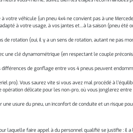
é à votre véhicule (un pneu 4x4 ne convient pas à une Mercede
), adapté à votre usage, à vos jantes et…à la saison (pneu été ou
s de rotation (oui, il y a un sens de rotation, autant ne pas mo
vec une clé dynamométrique (en respectant le couple préconisé
s différences de gonflage entre vos 4 pneus peuvent endomm
riel pro). Vous saurez vite si vous avez mal procédé à l’équil
e opération délicate pour les non-pro, où vous jonglerez entre l’
une usure du pneu, un inconfort de conduite et un risque pou
 laquelle faire appel à du personnel qualifié se justifie : il 