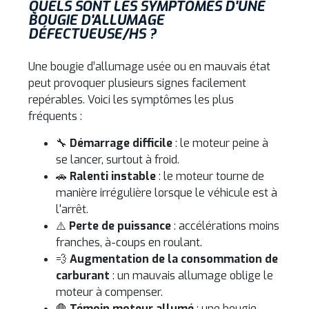
QUELS SONT LES SYMPTÔMES D'UNE
BOUGIE D'ALLUMAGE
DÉFECTUEUSE/HS ?
Une bougie d’allumage usée ou en mauvais état
peut provoquer plusieurs signes facilement
repérables. Voici les symptômes les plus
fréquents :
🔧
Démarrage difficile
: le moteur peine à
se lancer, surtout à froid.
🚗
Ralenti instable
: le moteur tourne de
manière irrégulière lorsque le véhicule est à
l'arrêt.
⚠️
Perte de puissance
: accélérations moins
franches, à-coups en roulant.
💨
Augmentation de la consommation de
carburant
: un mauvais allumage oblige le
moteur à compenser.
🛑
Témoin moteur allumé
: une bougie