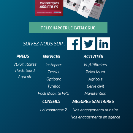
TÉLÉCHARGER LE CATALOGUE
SUIVEZ-NOUS SUR :
PNEUS
SERVICES
ACTIVITÉS
VL/Utilitaires
Instaparc
VL/Utilitaires
Poids lourd
Track+
Poids lourd
Agricole
Optiparc
Agricole
Tyreloc
Génie civil
Pack Mobilité PRO
Manutention
CONSEILS
MESURES SANITAIRES
Loi montagne 2
Nos engagements sur site
Nos engagements en agence