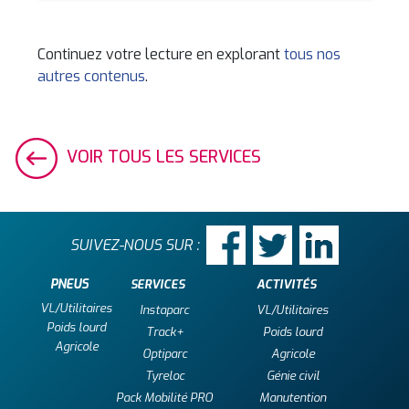
Continuez votre lecture en explorant
tous nos
autres contenus
.
VOIR TOUS LES SERVICES
SUIVEZ-NOUS SUR :
PNEUS
SERVICES
ACTIVITÉS
VL/Utilitaires
Instaparc
VL/Utilitaires
Poids lourd
Track+
Poids lourd
Agricole
Optiparc
Agricole
Tyreloc
Génie civil
Pack Mobilité PRO
Manutention