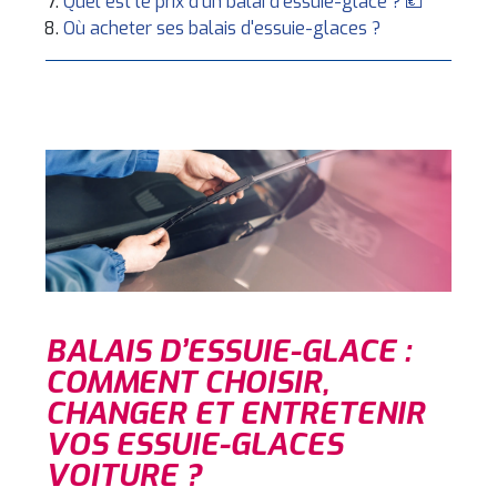
Quel est le prix d'un balai d'essuie-glace ? 💶
Où acheter ses balais d'essuie-glaces ?
BALAIS D’ESSUIE-GLACE :
COMMENT CHOISIR,
CHANGER ET ENTRETENIR
VOS ESSUIE-GLACES
VOITURE ?