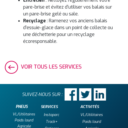
Entretien
: Nettoyez régulièrement votre
pare-brise et évitez d’utiliser vos balais sur
un pare-brise gelé ou sale.
Recyclage
: Ramenez vos anciens balais
d’essuie-glace dans un point de collecte ou
une déchetterie pour un recyclage
écoresponsable.
VOIR TOUS LES SERVICES
SUIVEZ-NOUS SUR :
PNEUS
SERVICES
ACTIVITÉS
VL/Utilitaires
Instaparc
VL/Utilitaires
Poids lourd
Track+
Poids lourd
Agricole